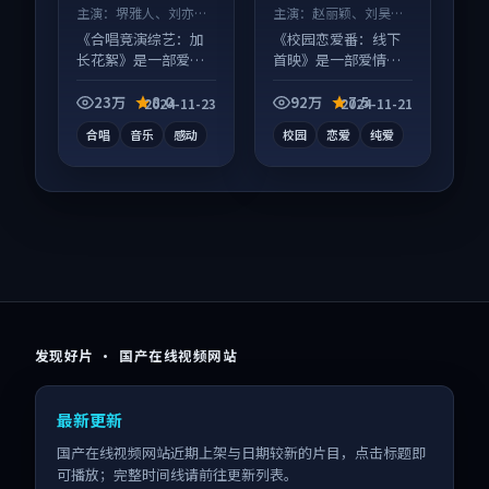
主演：
堺雅人、刘亦菲
主演：
赵丽颖、刘昊然
等
等
《合唱竞演综艺：加
《校园恋爱番：线下
长花絮》是一部爱情
首映》是一部爱情向
向综艺作品，类型元
动漫作品，口碑持续
素齐全，观感爽快不
发酵，适合周末一口
23万
8.0
92万
7.5
2024-11-23
2024-11-21
拖沓。
气刷完。
合唱
音乐
感动
校园
恋爱
纯爱
发现好片 · 国产在线视频网站
最新更新
国产在线视频网站近期上架与日期较新的片目，点击标题即
可播放；完整时间线请前往更新列表。