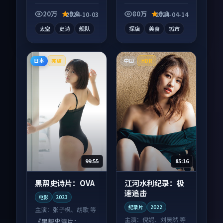
短视频作品，口碑持
影作品，片尾彩蛋别
续发酵，适合周末一
错过，字幕区常有惊
20万
9.8
80万
9.8
2024-10-03
2024-04-14
口气刷完。
喜。
太空
史诗
舰队
探店
美食
城市
日本
中国
完结
HDR
99:55
85:16
黑帮史诗片：OVA
江河水利纪录：极
速追击
电影
2023
纪录片
2022
主演：
张子枫、胡歌 等
主演：
倪妮、刘昊然 等
《黑帮史诗片：