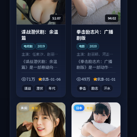
51:07
94:02
谍战潜伏剧：余温
拳击励志片：广播
篇
剧版
电视剧
2019
电影
2020
主演：
任素汐、赵丽颖
主演：
赵丽颖、河正宇
等
等
《谍战潜伏剧：余温
《拳击励志片：广播
篇》是一部悬疑向电
剧版》是一部动作向
视剧作品，口碑持续
电影作品，画面质感
发酵，适合周末一口
在线，配乐与镜头配
71万
8.5
49万
7.2
2025-01-06
2025-01-01
气刷完。
合度高。
谍战
潜伏
年代
拳击
励志
汗水
美国
日本
高分
杜比