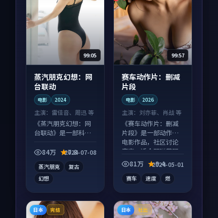
99:05
99:57
蒸汽朋克幻想：网
赛车动作片：删减
台联动
片段
电影
2024
电影
2026
主演：
雷佳音、周迅 等
主演：
刘亦菲、肖战 等
《蒸汽朋克幻想：网
《赛车动作片：删减
台联动》是一部科幻
片段》是一部动作向
向电影作品，社区讨
电影作品，社区讨论
论度高，适合配弹幕
度高，适合配弹幕观
84万
7.8
2024-07-08
观看。
看。
81万
9.4
2024-05-01
蒸汽朋克
复古
幻想
赛车
速度
燃
日本
日本
完结
杜比