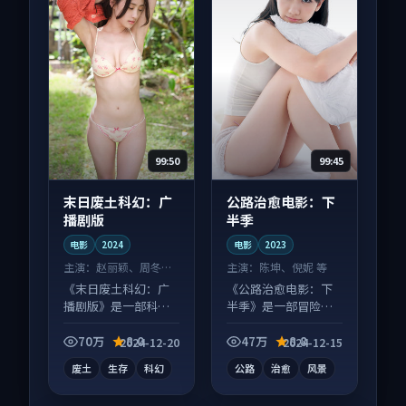
99:50
99:45
末日废土科幻：广
公路治愈电影：下
播剧版
半季
电影
2024
电影
2023
主演：
赵丽颖、周冬雨
主演：
陈坤、倪妮 等
等
《末日废土科幻：广
《公路治愈电影：下
播剧版》是一部科幻
半季》是一部冒险向
向电影作品，画面质
电影作品，口碑持续
感在线，配乐与镜头
发酵，适合周末一口
70万
8.0
47万
8.8
2024-12-20
2024-12-15
配合度高。
气刷完。
废土
生存
科幻
公路
治愈
风景