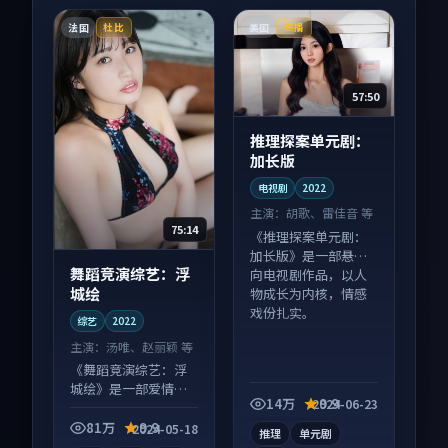
法国
美国
杜比
热播
57:50
推理探案单元剧：
加长版
电视剧
2022
主演：
胡歌、雷佳音 等
75:14
《推理探案单元剧：
加长版》是一部悬疑
舞蹈竞演综艺：浮
向电视剧作品，以人
城绘
物成长为内核，情感
戏份扎实。
综艺
2022
主演：
汤唯、赵丽颖 等
《舞蹈竞演综艺：浮
城绘》是一部爱情向
14万
9.9
2024-06-23
综艺作品，节奏紧凑
信息量大，适合沉浸
81万
9.9
2024-05-18
推理
单元剧
式追看。