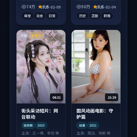
短视频作品，类型元
电视剧作品，类型元
素齐全，观感爽快不
素齐全，观感爽快不
74万
8.6
50万
7.8
2025-02-09
2025-02-04
拖沓。
拖沓。
萌宠
治愈
日常
历史
正剧
群像
中国
中国
连载中
热播
04:31
15:29
街头采访短片：网
国风动画电影：守
台联动
护篇
短视频
2023
动漫
2021
主演：
王一博、李现 等
主演：
周迅、倪妮 等