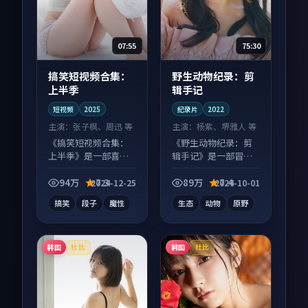
07:55
75:30
搞笑短视频合集：
野生动物纪录：剪
上半季
辑手记
短视频
2025
纪录片
2022
主演：
张子枫、周迅 等
主演：
杨紫、堺雅人 等
《搞笑短视频合集：
《野生动物纪录：剪
上半季》是一部喜剧
辑手记》是一部冒险
向短视频作品，画面
向纪录片作品，节奏
质感在线，配乐与镜
紧凑信息量大，适合
94万
7.3
89万
7.4
2024-12-25
2024-10-01
头配合度高。
沉浸式追看。
搞笑
段子
魔性
生态
动物
原野
韩国
韩国
杜比
杜比