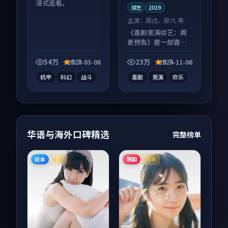
浸式追看。
综艺
2019
主演：
周迅、廖凡 等
《喜剧竞演综艺：周
更预告》是一部喜剧
向综艺作品，多线叙
事并行，细节值得二
54万
9.7
23万
9.7
2024-03-06
2024-11-06
刷回味。
机甲
科幻
战斗
喜剧
竞演
欢乐
华语与海外口碑精选
完整榜单
日本
韩国
杜比
HDR