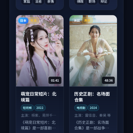
家庭
治愈
亲情
律政
职场
辩论
日本
美国
杜比
高分
01:41
48:36
萌宠日常短片：北
历史正剧：名场面
境篇
合集
短视频
2022
电视剧
2024
主演：
杨紫、易烊千玺
主演：
雷佳音、秦昊 等
等
《萌宠日常短片：北
《历史正剧：名场面
境篇》是一部喜剧向
合集》是一部战争向