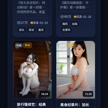
《街头采访短片：网
《国风动画电影：守
台联动》是一部喜剧
护篇》是一部喜剧向
向短视频作品，类型
动漫作品，多线叙事
元素齐全，观感爽快
并行，细节值得二刷
95万
7.5
2025-01-28
不拖沓。
回味。
27万
8.2
2025-01-30
国风
动画
街头
采访
真实
合家欢
中国
中国
院线
HDR
56:24
71:19
旅行慢综艺：经典
美食纪录片：加长