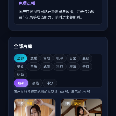
免费点播
国产在线视频网站开放浏览与试播，注册仅为收
藏与记录等增值能力，随时进来都能看。
全部片库
全部
恋爱
冒险
机甲
日常
悬疑
美食
音乐
武侠
科幻
魔法
奇幻
运动
最新
最热
评分
国产在线视频网站
当前类型共
100
部，展示前
24
部
中国
法国
热播
连载中