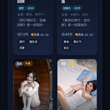
回顾
版
综艺
2024
纪录片
2019
主演：
周迅、易烊千玺
主演：
宋慧乔、刘亦菲
等
等
《旅行慢综艺：经典
《美食纪录片：加长
回顾》是一部冒险向
版》是一部喜剧向纪
综艺作品，类型元素
录片作品，口碑持续
齐全，观感爽快不拖
发酵，适合周末一口
72万
7.6
49万
9.1
2025-01-23
2025-01-18
沓。
气刷完。
旅行
慢生活
美食
烟火气
风景
舌尖
英国
美国
热播
完结