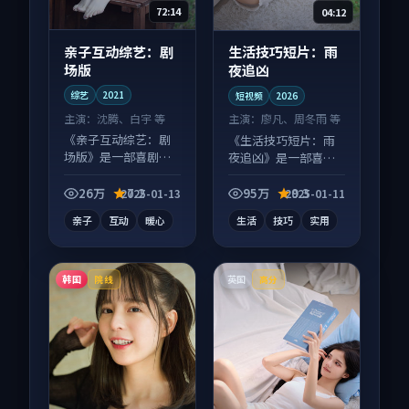
72:14
04:12
亲子互动综艺：剧
生活技巧短片：雨
场版
夜追凶
综艺
2021
短视频
2026
主演：
沈腾、白宇 等
主演：
廖凡、周冬雨 等
《亲子互动综艺：剧
《生活技巧短片：雨
场版》是一部喜剧向
夜追凶》是一部喜剧
综艺作品，类型元素
向短视频作品，以人
齐全，观感爽快不拖
物成长为内核，情感
26万
7.2
95万
9.3
2025-01-13
2025-01-11
沓。
戏份扎实。
亲子
互动
暖心
生活
技巧
实用
韩国
英国
院线
高分