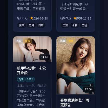
OVA》是一部犯罪向
《江河水利纪录：极
电影作品，节奏紧凑
速追击》是一部冒险
信息量大，适合沉浸
向纪录片作品，多线
式追看。
叙事并行，细节值得
38万
9.8
69万
9.8
2024-06-28
2024-11-16
二刷回味。
黑帮
史诗
群戏
江河
水利
工程
美国
法国
杜比
院线
17:01
机甲科幻番：未公
开片段
动漫
2022
主演：
朱一龙、肖战 等
57:06
《机甲科幻番：未公
开片段》是一部科幻
喜剧竞演综艺：周
向动漫作品，节奏紧
更预告
凑信息量大，适合沉