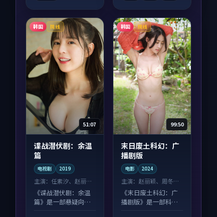
韩国
韩国
院线
院线
51:07
99:50
谍战潜伏剧：余温
末日废土科幻：广
篇
播剧版
电视剧
2019
电影
2024
主演：
任素汐、赵丽颖
主演：
赵丽颖、周冬雨
等
等
《谍战潜伏剧：余温
《末日废土科幻：广
篇》是一部悬疑向电
播剧版》是一部科幻
视剧作品，口碑持续
向电影作品，画面质