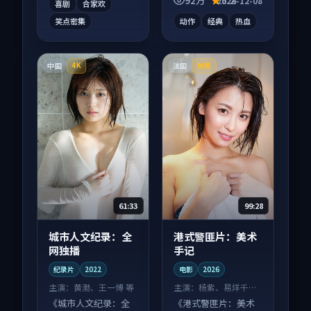
92万
8.2
2024-12-08
喜剧
合家欢
笑点密集
动作
经典
热血
中国
法国
4K
独播
61:33
99:28
城市人文纪录：全
港式警匪片：美术
网独播
手记
纪录片
2022
电影
2026
主演：
黄渤、王一博 等
主演：
杨紫、易烊千玺
等
《城市人文纪录：全
《港式警匪片：美术