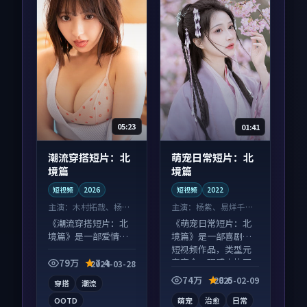
05:23
01:41
潮流穿搭短片：北
萌宠日常短片：北
境篇
境篇
短视频
2026
短视频
2022
主演：
木村拓哉、杨幂
主演：
杨紫、易烊千玺
等
等
《潮流穿搭短片：北
《萌宠日常短片：北
境篇》是一部爱情向
境篇》是一部喜剧向
短视频作品，节奏紧
短视频作品，类型元
凑信息量大，适合沉
素齐全，观感爽快不
79万
7.4
2024-03-28
浸式追看。
拖沓。
74万
8.6
2025-02-09
穿搭
潮流
OOTD
萌宠
治愈
日常