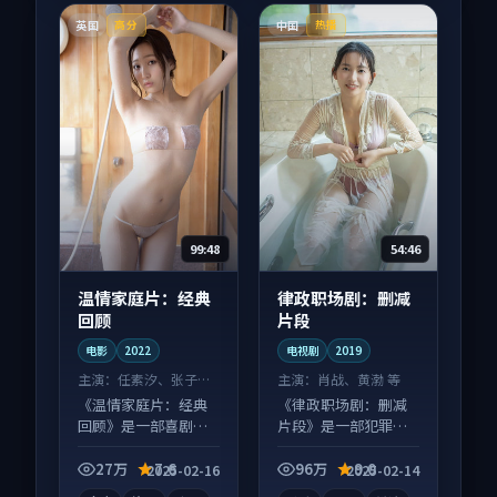
英国
中国
高分
热播
99:48
54:46
温情家庭片：经典
律政职场剧：删减
回顾
片段
电影
2022
电视剧
2019
主演：
任素汐、张子枫
主演：
肖战、黄渤 等
等
《温情家庭片：经典
《律政职场剧：删减
回顾》是一部喜剧向
片段》是一部犯罪向
电影作品，适合大屏
电视剧作品，社区讨
端观看，细节更丰
论度高，适合配弹幕
27万
7.6
96万
9.0
2025-02-16
2025-02-14
富。
观看。