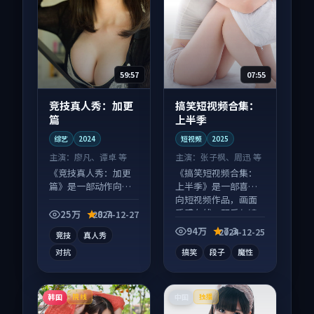
59:57
07:55
竞技真人秀：加更
搞笑短视频合集：
篇
上半季
综艺
2024
短视频
2025
主演：
廖凡、谭卓 等
主演：
张子枫、周迅 等
《竞技真人秀：加更
《搞笑短视频合集：
篇》是一部动作向综
上半季》是一部喜剧
艺作品，适合大屏端
向短视频作品，画面
观看，细节更丰富。
质感在线，配乐与镜
25万
8.7
2024-12-27
头配合度高。
94万
7.3
2024-12-25
竞技
真人秀
对抗
搞笑
段子
魔性
韩国
中国
院线
独播