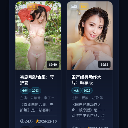
美国
法国
热播
院线
89:40
89:38
喜剧电影合集：守
国产经典动作大
护篇
片：帧享版
电影
2023
电影
2022
主演：
宋慧乔、章子怡
主演：
杨紫、胡歌 等
等
《喜剧电影合集：守
《国产经典动作大
护篇》是一部喜剧向
片：帧享版》是一部
电影作品，画面质感
动作向电影作品，片
在线，配乐与镜头配
尾彩蛋别错过，字幕
24万
7.5
2024-12-10
合度高。
区常有惊喜。