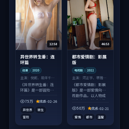
12:58
46:53
异世界转生番：连
都市爱情剧：影展
环篇
版
动漫
2020
电视剧
2022
主演：
倪妮、易烊千玺
主演：
河正宇、堺雅人
等
等
《异世界转生番：连
《都市爱情剧：影展
环篇》是一部冒险向
版》是一部爱情向电
动漫作品，人物关系
视剧作品，以人物成
层层推进，尾声常有
长为内核，情感戏份
75万
9.6
2025-02-26
情绪落点。
扎实。
50万
9.4
2025-02-21
异世界
转生
冒险
爱情
都市
温馨