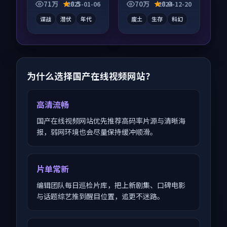
发酵，适合周末一口
感在线，配乐与镜头
71万
8.5
70万
8.0
2025-01-06
2024-12-20
气刷完。
配合度高。
谍战
潜伏
年代
废土
生存
科幻
为什么选择国产在线视频网站？
高清流畅
国产在线视频网站优先推荐高码率片源与清晰海
报，弱网环境也会尽量保持缓冲顺滑。
片单常新
编辑团队每日巡检片库，把上新剧集、口碑电影
与话题综艺推到醒目位置，追更不迷路。