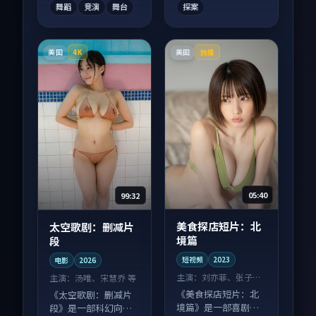
舞蹈
竞演
舞台
探案
美国
美国
4K
独播
05:40
99:32
美食探店短片：北
太空歌剧：删减片
境篇
段
短视频
2023
电影
2026
主演：
刘亦菲、张子枫
主演：
汤唯、宋慧乔 等
等
《美食探店短片：北
《太空歌剧：删减片
境篇》是一部喜剧向
段》是一部科幻向电