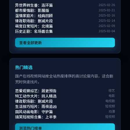
异世界转生番：连环篇
2025-02-26
都市爱情剧：影展版
2025-02-21
温情家庭片：经典回顾
2025-02-16
律政职场剧：删减片段
2025-02-14
萌宠日常短片：北境篇
2025-02-09
历史正剧：名场面合集
2025-02-04
查看全部更新
热门精选
国产在线视频网站按全站热度排序的高讨论度内容，适合剧
荒时快速找片。
恋爱观察综艺：周更预告
综艺
特工动作大片：同人精选
电影
律政职场剧：删减片段
电视剧
生活技巧短片：雨夜追凶
短视频
国风动画电影：守护篇
动漫
搞笑短视频合集：上半季
短视频
浏览热门榜单