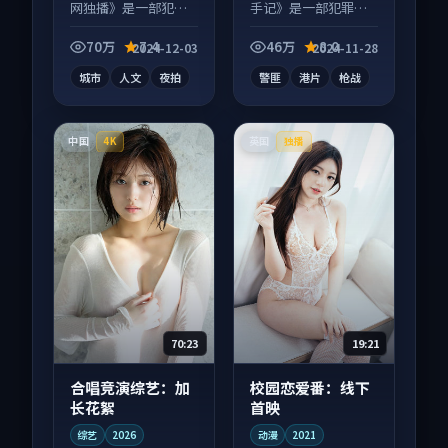
网独播》是一部犯罪
手记》是一部犯罪向
向纪录片作品，人物
电影作品，节奏紧凑
关系层层推进，尾声
信息量大，适合沉浸
70万
7.4
46万
8.0
2024-12-03
2024-11-28
常有情绪落点。
式追看。
城市
人文
夜拍
警匪
港片
枪战
中国
英国
4K
独播
70:23
19:21
合唱竞演综艺：加
校园恋爱番：线下
长花絮
首映
综艺
2026
动漫
2021